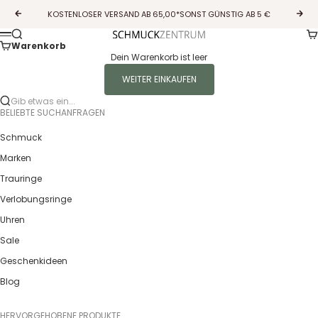
Zum Inhalt springen
KOSTENLOSER VERSAND AB 65,00*SONST GÜNSTIG AB 5 €
Zurück
Vor
Wa
Suche
Guldcenter
Menü
Warenkorb
Dein Warenkorb ist leer
WEITER EINKAUFEN
Gib etwas ein...
BELIEBTE SUCHANFRAGEN
Schmuck
Marken
Trauringe
Verlobungsringe
Uhren
Sale
Geschenkideen
Blog
HERVORGEHOBENE PRODUKTE