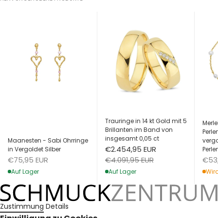
Trauringe in 14 kt Gold mit 5
Merle
Brillanten im Band von
Perl
insgesamt 0,05 ct
Maanesten - Sabi Ohrringe
vergo
Angebot
€2.454,95 EUR
in Vergoldet Silber
Perle
Angebot
Ang
Regulärer Preis
€75,95 EUR
€53
€4.091,95 EUR
Auf Lager
Wird
Auf Lager
Zustimmung
Details