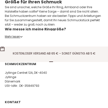
Größe für Ihren Schmuck
Sie sind unsicher, welche Größe Ihr Ring, Armband oder Ihre
Halskette haben sollte? Keine Sorge – damit sind Sie nicht allein.
Bei Schmuckzentrum haben wir die besten Tipps und Anleitungen
für Sie zusammengestellt, damit Ihr neues Schmuckstück perfekt
sitzt – weder zu groß noch zu klein.
Wie messe ich meine Ringgröße?
Es gibt mehrere einfache Möglichkeiten, Ihre Ringgröße zu
Mehr lesen
bestimmen:
Verwenden Sie einen gut passenden Ring und messen Sie den
Innendurchmesser in Millimetern
Benutzen Sie einen Ringsizer oder einen Papierstreifen um den
KOSTENLOSER VERSAND AB 65 € – SONST GÜNSTIG AB 5 €
Finger
Nutzen Sie unsere Größentabelle auf der Produktseite, um Millimeter
Gehe zu Element 1
Gehe zu Element 2
Gehe zu Element 3
Gehe zu Element 4
SCHMUCKZENTRUM
in EU-Größen umzurechnen
Tipp:
Messen Sie am besten am späten Nachmittag, wenn die
Jyllinge Centret 12A, DK-4040
Finger leicht angeschwollen sind, und vermeiden Sie das Messen
Jyllinge
bei kalten Händen.
Dänemark
Wie wähle ich die richtige Kettenlänge?
USt-IdNr.: DK-35849793
Halsketten sind in verschiedenen Längen erhältlich – die
gängigsten sind:
42 cm – Liegt eng am Hals an
45 cm – Standardlänge für Damen
KONTAKT
50–60 cm – Fällt leicht über die Brust