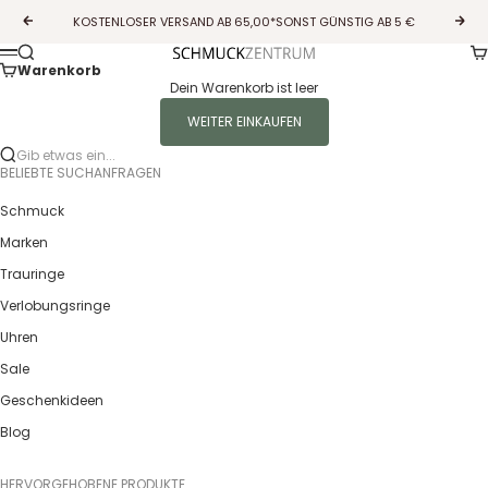
Zum Inhalt springen
KOSTENLOSER VERSAND AB 65,00*SONST GÜNSTIG AB 5 €
Zurück
Vor
Wa
Suche
Guldcenter
Menü
Warenkorb
Dein Warenkorb ist leer
WEITER EINKAUFEN
Gib etwas ein...
BELIEBTE SUCHANFRAGEN
Schmuck
Marken
Trauringe
Verlobungsringe
Uhren
Sale
Geschenkideen
Blog
HERVORGEHOBENE PRODUKTE