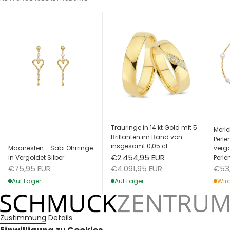
Trauringe in 14 kt Gold mit 5
Merle
Brillanten im Band von
Perl
insgesamt 0,05 ct
Maanesten - Sabi Ohrringe
vergo
Angebot
€2.454,95 EUR
in Vergoldet Silber
Perle
Angebot
Ang
Regulärer Preis
€75,95 EUR
€53
€4.091,95 EUR
Auf Lager
Wird
Auf Lager
Zustimmung
Details