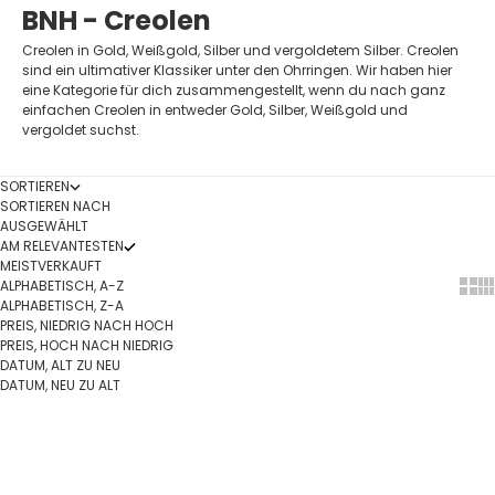
BNH - Creolen
Creolen in Gold, Weißgold, Silber und vergoldetem Silber. Creolen
sind ein ultimativer Klassiker unter den Ohrringen. Wir haben hier
eine Kategorie für dich zusammengestellt, wenn du nach ganz
einfachen Creolen in entweder Gold, Silber, Weißgold und
vergoldet suchst.
SORTIEREN
SORTIEREN NACH
AUSGEWÄHLT
AM RELEVANTESTEN
MEISTVERKAUFT
ALPHABETISCH, A-Z
Show
Sh
ALPHABETISCH, Z-A
PREIS, NIEDRIG NACH HOCH
PREIS, HOCH NACH NIEDRIG
DATUM, ALT ZU NEU
DATUM, NEU ZU ALT
In den Warenkorb
In den Warenkorb
SPARE 13%
SPARE 16%