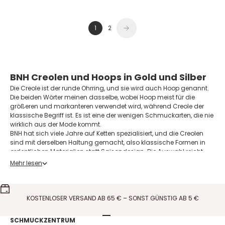
1
2
BNH Creolen und Hoops in Gold und Silber
Die Creole ist der runde Ohrring, und sie wird auch Hoop genannt.
Die beiden Wörter meinen dasselbe, wobei Hoop meist für die
größeren und markanteren verwendet wird, während Creole der
klassische Begriff ist. Es ist eine der wenigen Schmuckarten, die nie
wirklich aus der Mode kommt.
BNH hat sich viele Jahre auf Ketten spezialisiert, und die Creolen
sind mit derselben Haltung gemacht, also klassische Formen in
ordentlichen Materialien statt Saisondesign. Die Auswahl reicht
von 11 bis 75 Millimetern Durchmesser in runden und ovalen
Mehr lesen
Modellen, in 8 und 14 Karat Gold, 14 Karat Weißgold, 925
Sterlingsilber und 18 Karat vergoldetem Silber. Möchtest du mehr
über den Hersteller lesen, findest du das auf unserer Seite zu
BNH
.
So wählst du den Durchmesser
KOSTENLOSER VERSAND AB 65 € – SONST GÜNSTIG AB 5 €
Der Durchmesser entscheidet den ganzen Ausdruck, und er ist auf
einem Bild schwer einzuschätzen, weil die Creole dort immer kleiner
Gehe zu Element 1
Gehe zu Element 2
Gehe zu Element 3
Gehe zu Element 4
SCHMUCKZENTRUM