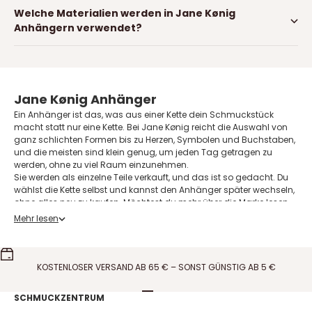
Welche Materialien werden in Jane Kønig
Anhängern verwendet?
Jane Kønig Anhänger
Ein Anhänger ist das, was aus einer Kette dein Schmuckstück
macht statt nur eine Kette. Bei Jane Kønig reicht die Auswahl von
ganz schlichten Formen bis zu Herzen, Symbolen und Buchstaben,
und die meisten sind klein genug, um jeden Tag getragen zu
werden, ohne zu viel Raum einzunehmen.
Sie werden als einzelne Teile verkauft, und das ist so gedacht. Du
wählst die Kette selbst und kannst den Anhänger später wechseln,
ohne alles neu zu kaufen. Möchtest du mehr über die Marke lesen,
findest du das auf unserer Seite zu
Jane Kønig Schmuck
.
Mehr lesen
Anhänger oder Lovetag
Die beiden werden oft verwechselt, hier also der Unterschied. Ein
Lovetag
ist die runde Platte mit einem Buchstaben oder einem
KOSTENLOSER VERSAND AB 65 € – SONST GÜNSTIG AB 5 €
Symbol, und es gibt sie in einem festen Format in zwei Größen. Sie
ist dafür gemacht, mit mehreren anderen an derselben Kette
gesammelt zu werden.
Gehe zu Element 1
Gehe zu Element 2
Gehe zu Element 3
Gehe zu Element 4
SCHMUCKZENTRUM
Die übrigen Anhänger sind freier in der Form. Das kann ein Herz sein,