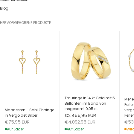
Blog
HERVORGEHOBENE PRODUKTE
Trauringe in 14 kt Gold mit 5
Merle
Brillanten im Band von
Perl
insgesamt 0,05 ct
Maanesten - Sabi Ohrringe
vergo
Angebot
€2.455,95 EUR
in Vergoldet Silber
Perle
Angebot
Ang
Regulärer Preis
€75,95 EUR
€53
€4.092,95 EUR
Auf Lager
Wird
Auf Lager