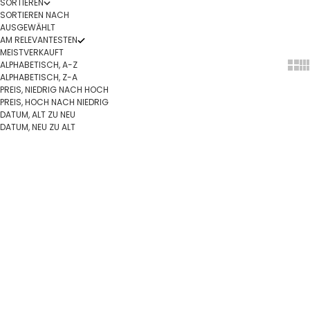
SORTIEREN
SORTIEREN NACH
AUSGEWÄHLT
AM RELEVANTESTEN
MEISTVERKAUFT
ALPHABETISCH, A-Z
Show
Sh
ALPHABETISCH, Z-A
PREIS, NIEDRIG NACH HOCH
PREIS, HOCH NACH NIEDRIG
DATUM, ALT ZU NEU
DATUM, NEU ZU ALT
Optionen auswählen
In den Warenkorb
Jane Kønig - Reflection Letters
Jane Kønig - Coral Heart