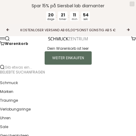
Spar 15% på Siersbøl lab diamanter
20
21
11
54
:
:
:
dage
timer
min
sek
Zum Inhalt springen
KOSTENLOSER VERSAND AB 65,00*SONST GÜNSTIG AB 5 €
Zurück
Vor
Wa
Suche
Guldcenter
Menü
Warenkorb
Dein Warenkorb ist leer
WEITER EINKAUFEN
Gib etwas ein...
BELIEBTE SUCHANFRAGEN
Schmuck
Marken
Trauringe
Verlobungsringe
Uhren
Sale
Geschenkideen