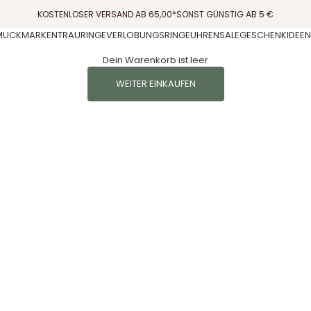
KOSTENLOSER VERSAND AB 65,00*SONST GÜNSTIG AB 5 €
MUCK
MARKEN
TRAURINGE
VERLOBUNGSRINGE
UHREN
SALE
GESCHENKIDEEN
Dein Warenkorb ist leer
WEITER EINKAUFEN