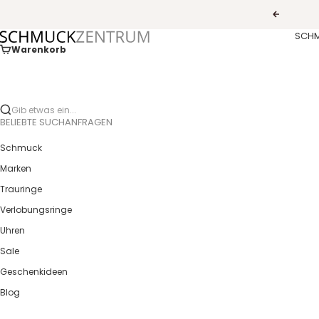
Zum Inhalt springen
Zurück
SCH
Guldcenter
Warenkorb
Gib etwas ein...
BELIEBTE SUCHANFRAGEN
Schmuck
Marken
Trauringe
Verlobungsringe
Uhren
Sale
Geschenkideen
Blog