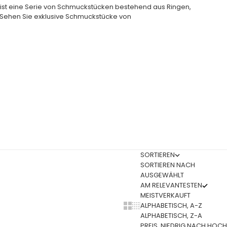
st eine Serie von Schmuckstücken bestehend aus Ringen,
Sehen Sie exklusive Schmuckstücke von
SORTIEREN
SORTIEREN NACH
AUSGEWÄHLT
AM RELEVANTESTEN
MEISTVERKAUFT
ALPHABETISCH, A-Z
Show cards bigger
Show cards smaller
ALPHABETISCH, Z-A
PREIS, NIEDRIG NACH HOCH