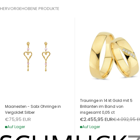
HERVORGEHOBENE PRODUKTE
Trauringe in 14 kt Gold mit 5
Maanesten - Sabi Ohrringe in
Brillanten im Band von
Vergoldet Silber
insgesamt 0,05 ct
Angebot
Angebot
Regulärer Pr
€75,95 EUR
€2.455,95 EUR
€4.092,95 
Auf Lager
Auf Lager