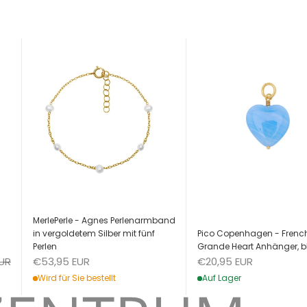
MerlePerle - Agnes Perlenarmband
Pico Copenhagen - Frenc
in vergoldetem Silber mit fünf
Grande Heart Anhänger, b
Perlen
Angebot
eis
Angebot
€20,95 EUR
EUR
€53,95 EUR
Auf Lager
Wird für Sie bestellt