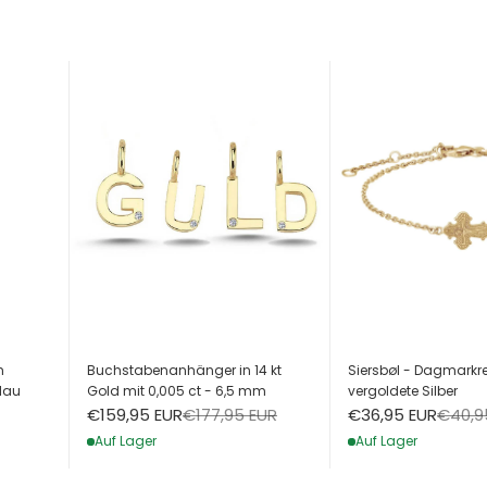
h
Buchstabenanhänger in 14 kt
Siersbøl - Dagmarkre
lau
Gold mit 0,005 ct - 6,5 mm
vergoldete Silber
Angebot
Regulärer Preis
Angebot
Regulä
€159,95 EUR
€177,95 EUR
€36,95 EUR
€40,9
Auf Lager
Auf Lager