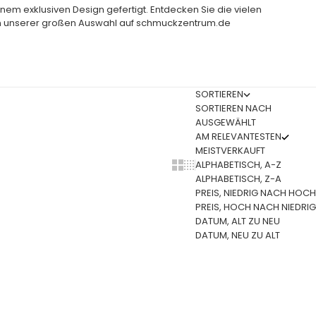
nem exklusiven Design gefertigt. Entdecken Sie die vielen
n unserer großen Auswahl auf schmuckzentrum.de
SORTIEREN
SORTIEREN NACH
AUSGEWÄHLT
AM RELEVANTESTEN
MEISTVERKAUFT
ALPHABETISCH, A-Z
Show cards bigger
Show cards smaller
ALPHABETISCH, Z-A
PREIS, NIEDRIG NACH HOCH
PREIS, HOCH NACH NIEDRIG
DATUM, ALT ZU NEU
DATUM, NEU ZU ALT