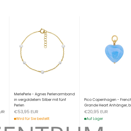
MerlePerle - Agnes Perlenarmband
Pico Copenhagen - Frenc
in vergoldetem Silber mit fünf
Grande Heart Anhänger, b
Perlen
Angebot
eis
Angebot
€20,95 EUR
EUR
€53,95 EUR
Auf Lager
Wird für Sie bestellt