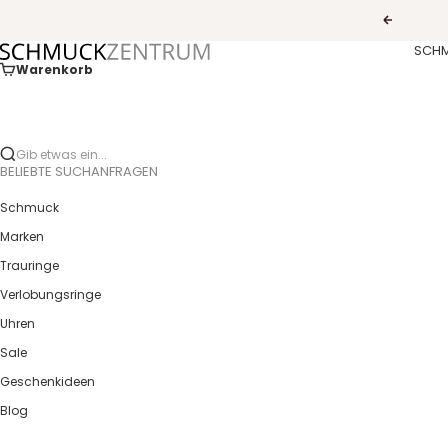
Zum Inhalt springen
Zurück
SCH
Guldcenter
Warenkorb
Gib etwas ein...
BELIEBTE SUCHANFRAGEN
Schmuck
Marken
Trauringe
Verlobungsringe
Uhren
Sale
Geschenkideen
Blog