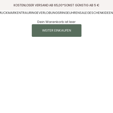
KOSTENLOSER VERSAND AB 65,00*SONST GÜNSTIG AB 5 €
MUCK
MARKEN
TRAURINGE
VERLOBUNGSRINGE
UHREN
SALE
GESCHENKIDEEN
Dein Warenkorb ist leer
WEITER EINKAUFEN