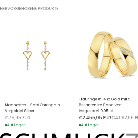
HERVORGEHOBENE PRODUKTE
Trauringe in 14 kt Gold mit 5
Maanesten - Sabi Ohrringe in
Brillanten im Band von
Vergoldet Silber
insgesamt 0,05 ct
Angebot
Angebot
Regulärer Pr
€75,95 EUR
€2.455,95 EUR
€4.092,95 
Auf Lager
Auf Lager