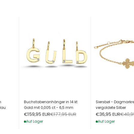
h
Buchstabenanhänger in 14 kt
Siersbøl - Dagmarkre
lau
Gold mit 0,005 ct - 6,5 mm
vergoldete Silber
Angebot
Regulärer Preis
Angebot
Regulä
€159,95 EUR
€177,95 EUR
€36,95 EUR
€40,9
Auf Lager
Auf Lager