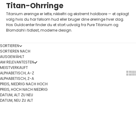
Titan-Ohrringe
Titanium øreringe er lette, nikkelfri og ekstremt holdbare — et oplagt
valg hvis du har følsom hud eller bruger dine øreringe hver dag.
Hos Guldcenter finder du et stort udvalg fra Pure Titanium og
Blomdahl i tidløst, moderne design.
SORTIEREN
SORTIEREN NACH
AUSGEWÄHLT
AM RELEVANTESTEN
MEISTVERKAUFT
ALPHABETISCH, A-Z
Show
Sh
ALPHABETISCH, Z-A
PREIS, NIEDRIG NACH HOCH
PREIS, HOCH NACH NIEDRIG
DATUM, ALT ZU NEU
DATUM, NEU ZU ALT
In den Warenkorb
Optionen auswählen
SPARE 11%
SPARE 11%