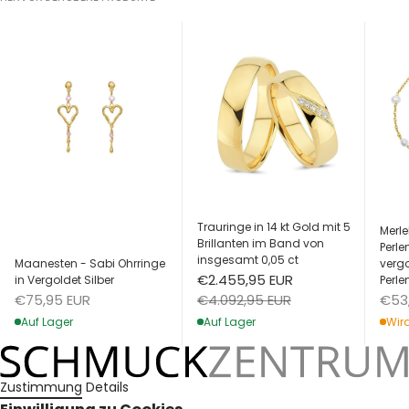
Trauringe in 14 kt Gold mit 5
Merle
Brillanten im Band von
Perl
insgesamt 0,05 ct
Maanesten - Sabi Ohrringe
vergo
Angebot
€2.455,95 EUR
in Vergoldet Silber
Perle
Angebot
Ang
Regulärer Preis
€75,95 EUR
€53
€4.092,95 EUR
Auf Lager
Wird
Auf Lager
Zustimmung
Details