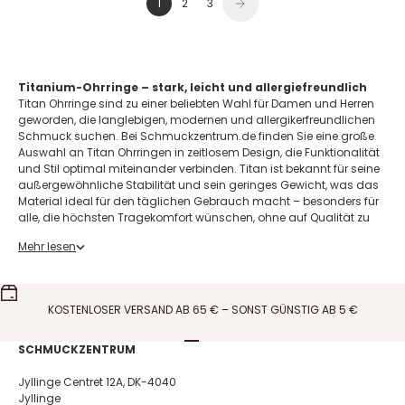
1
2
3
Titanium-Ohrringe – stark, leicht und allergiefreundlich
Titan Ohrringe sind zu einer beliebten Wahl für Damen und Herren
geworden, die langlebigen, modernen und allergikerfreundlichen
Schmuck suchen. Bei Schmuckzentrum.de finden Sie eine große
Auswahl an Titan Ohrringen in zeitlosem Design, die Funktionalität
und Stil optimal miteinander verbinden. Titan ist bekannt für seine
außergewöhnliche Stabilität und sein geringes Gewicht, was das
Material ideal für den täglichen Gebrauch macht – besonders für
alle, die höchsten Tragekomfort wünschen, ohne auf Qualität zu
verzichten.
Mehr lesen
Entdecke unsere große Auswahl an Titanium-Ohrringen von
Pure
Titanium
und
Blomdahl
.
Was ist Titan?
Titan ist ein chemisches Element, das unter anderem in der
KOSTENLOSER VERSAND AB 65 € – SONST GÜNSTIG AB 5 €
Raumfahrt, der Luftfahrtindustrie und in der Medizintechnik
eingesetzt wird – und zunehmend auch in der
Schmuckherstellung. Das Material ist äußerst robust und
Gehe zu Element 1
Gehe zu Element 2
Gehe zu Element 3
Gehe zu Element 4
SCHMUCKZENTRUM
korrosionsbeständig, was bedeutet, dass Titan weder rostet noch
anläuft oder seinen Glanz verliert. Genau deshalb sind Titan
Jyllinge Centret 12A, DK-4040
Ohrringe eine beliebte Wahl für alle, die Wert auf hohen
Jyllinge