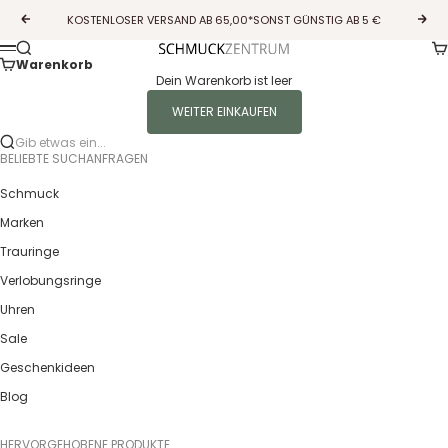
Zum Inhalt springen
KOSTENLOSER VERSAND AB 65,00*SONST GÜNSTIG AB 5 €
Zurück
Vor
Wa
Suche
Guldcenter
Menü
Warenkorb
Dein Warenkorb ist leer
WEITER EINKAUFEN
Gib etwas ein...
BELIEBTE SUCHANFRAGEN
Schmuck
Marken
Trauringe
Verlobungsringe
Uhren
Sale
Geschenkideen
Blog
HERVORGEHOBENE PRODUKTE