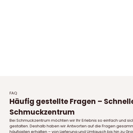
Klassische Armreife von BNH in 14 kt.
Armreif mit abgerundeten 
Gold
BNH - 14 kt. Gold
Angebot
Regulärer Preis
Angebot
Regul
ab €1.298,95 EUR
€1.527,95 EUR
ab €1.627,95 EUR
€1.91
Auf Lager
Auf Lager
FAQ
Häufig gestellte Fragen – Schnell
Schmuckzentrum
Bei Schmuckzentrum möchten wir Ihr Erlebnis so einfach und si
gestalten. Deshalb haben wir Antworten auf die Fragen gesamme
häufigsten erhalten – von Lieferung und Umtausch bis hin zu Gra