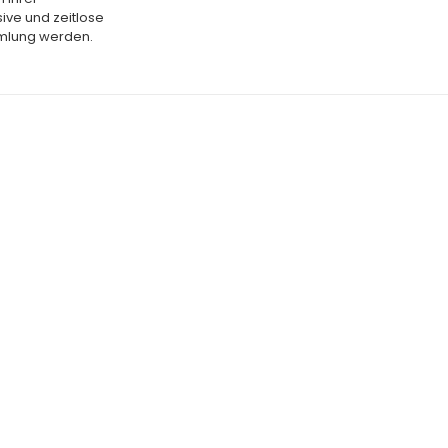
ive und zeitlose
mmlung werden.
SALE
SALE