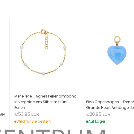
MerlePerle - Agnes Perlenarmband
Pico Copenhagen - Frenc
in vergoldetem Silber mit fünf
Grande Heart Anhänger, b
Perlen
Angebot
eis
Angebot
€20,95 EUR
EUR
€53,95 EUR
Auf Lager
Wird für Sie bestellt