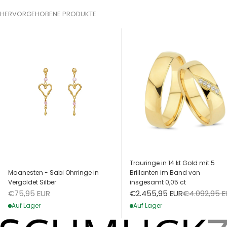
HERVORGEHOBENE PRODUKTE
Trauringe in 14 kt Gold mit 5
Maanesten - Sabi Ohrringe in
Brillanten im Band von
Vergoldet Silber
insgesamt 0,05 ct
Angebot
Angebot
Regulärer Pr
€75,95 EUR
€2.455,95 EUR
€4.092,95 
Auf Lager
Auf Lager