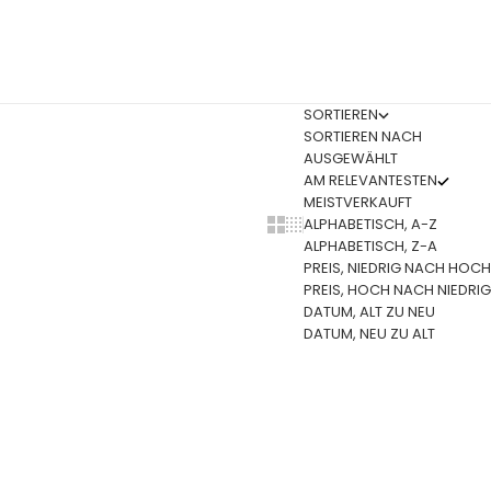
SORTIEREN
SORTIEREN NACH
AUSGEWÄHLT
AM RELEVANTESTEN
MEISTVERKAUFT
ALPHABETISCH, A-Z
Show cards bigger
Show cards smaller
ALPHABETISCH, Z-A
PREIS, NIEDRIG NACH HOCH
PREIS, HOCH NACH NIEDRIG
DATUM, ALT ZU NEU
DATUM, NEU ZU ALT
SALE