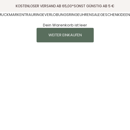
KOSTENLOSER VERSAND AB 65,00*SONST GÜNSTIG AB 5 €
MUCK
MARKEN
TRAURINGE
VERLOBUNGSRINGE
UHREN
SALE
GESCHENKIDEEN
Dein Warenkorb ist leer
WEITER EINKAUFEN