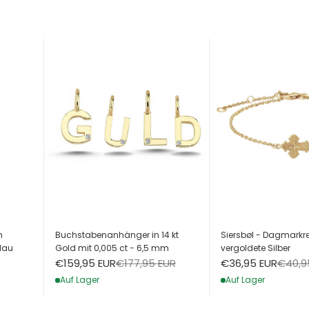
h
Buchstabenanhänger in 14 kt
Siersbøl - Dagmarkre
lau
Gold mit 0,005 ct - 6,5 mm
vergoldete Silber
Angebot
Regulärer Preis
Angebot
Regulä
€159,95 EUR
€177,95 EUR
€36,95 EUR
€40,9
Auf Lager
Auf Lager