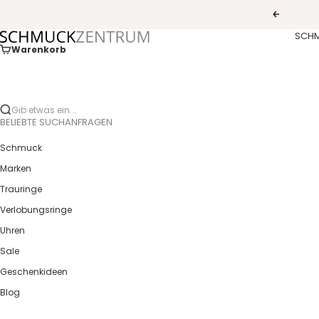
Zum Inhalt springen
Zurück
SCH
Guldcenter
Warenkorb
Gib etwas ein...
BELIEBTE SUCHANFRAGEN
Schmuck
Marken
Trauringe
Verlobungsringe
Uhren
Sale
Geschenkideen
Blog