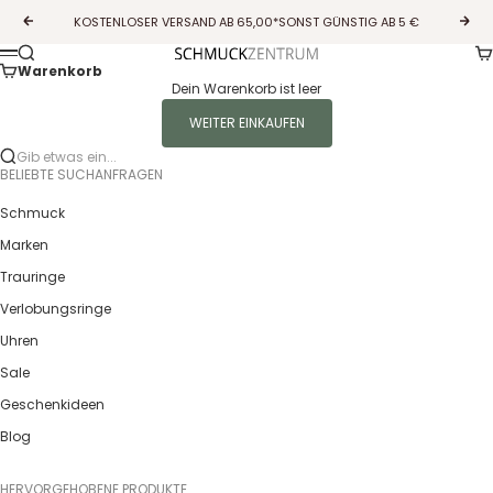
Zum Inhalt springen
KOSTENLOSER VERSAND AB 65,00*SONST GÜNSTIG AB 5 €
Zurück
Vor
Wa
Suche
Guldcenter
Menü
Warenkorb
Dein Warenkorb ist leer
WEITER EINKAUFEN
Gib etwas ein...
BELIEBTE SUCHANFRAGEN
Schmuck
Marken
Trauringe
Verlobungsringe
Uhren
Sale
Geschenkideen
Blog
HERVORGEHOBENE PRODUKTE