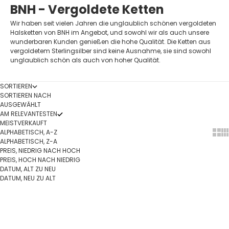
BNH - Vergoldete Ketten
Wir haben seit vielen Jahren die unglaublich schönen vergoldeten
Halsketten von BNH im Angebot, und sowohl wir als auch unsere
wunderbaren Kunden genießen die hohe Qualität. Die Ketten aus
vergoldetem Sterlingsilber sind keine Ausnahme, sie sind sowohl
unglaublich schön als auch von hoher Qualität.
SORTIEREN
SORTIEREN NACH
AUSGEWÄHLT
AM RELEVANTESTEN
MEISTVERKAUFT
ALPHABETISCH, A-Z
Show
Sh
ALPHABETISCH, Z-A
PREIS, NIEDRIG NACH HOCH
PREIS, HOCH NACH NIEDRIG
DATUM, ALT ZU NEU
DATUM, NEU ZU ALT
Optionen auswählen
Optionen auswählen
SALE
SALE