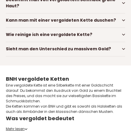
Haut?
Kann man mit einer vergoldeten Kette duschen?
Wie reinige ich eine vergoldete Kette?
Sieht man den Unterschied zu massivem Gold?
BNH vergoldete Ketten
Eine vergoldete Kette ist eine Silberkette mit einer Goldschicht
darauf. Du bekommst den Ausdruck von Gold zu einem Bruchteil
des Preises, und das macht sie zur vielseitigsten Basiskette im
Schmuckkästchen.
Die Ketten kommen von
BNH
und gibt es sowohl als Halsketten als
auch als Armbänder in den klassischen dänischen Mustern.
Was vergoldet bedeutet
Das Grundmaterial ist 925 Sterlingsilber, und auf das Silber wird
Mehr lesen
eine Goldschicht aufgebracht, meist 18 Karat. Das ist keine Farbe