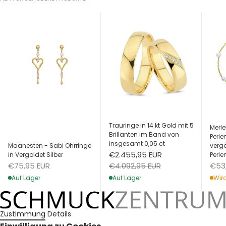
Trauringe in 14 kt Gold mit 5
Merle
Brillanten im Band von
Perl
insgesamt 0,05 ct
Maanesten - Sabi Ohrringe
vergo
Angebot
€2.455,95 EUR
in Vergoldet Silber
Perle
Angebot
Ang
Regulärer Preis
€75,95 EUR
€53
€4.092,95 EUR
Auf Lager
Wird
Auf Lager
Zustimmung
Details