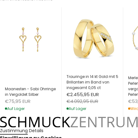
Trauringe in 14 kt Gold mit 5
Merle
Brillanten im Band von
Perl
insgesamt 0,05 ct
Maanesten - Sabi Ohrringe
vergo
Angebot
€2.455,95 EUR
in Vergoldet Silber
Perle
Angebot
Ang
Regulärer Preis
€75,95 EUR
€53
€4.092,95 EUR
Auf Lager
Wird
Auf Lager
Zustimmung
Details