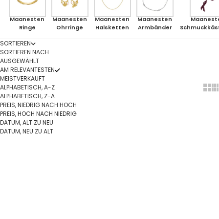
Maanesten
Maanesten
Maanesten
Maanesten
Maanest
Ringe
Ohrringe
Halsketten
Armbänder
Schmuckkäs
SORTIEREN
SORTIEREN NACH
AUSGEWÄHLT
AM RELEVANTESTEN
MEISTVERKAUFT
ALPHABETISCH, A-Z
Show
Sh
ALPHABETISCH, Z-A
PREIS, NIEDRIG NACH HOCH
PREIS, HOCH NACH NIEDRIG
DATUM, ALT ZU NEU
DATUM, NEU ZU ALT
Optionen auswählen
In den Warenkorb