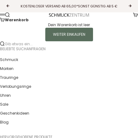
Zum Inhalt springen
KOSTENLOSER VERSAND AB 65,00*SONST GÜNSTIG AB 5 €
Zurück
Vor
Wa
Suche
Guldcenter
Menü
Warenkorb
Dein Warenkorb ist leer
WEITER EINKAUFEN
Gib etwas ein...
BELIEBTE SUCHANFRAGEN
Schmuck
Marken
Trauringe
Verlobungsringe
Uhren
Sale
Geschenkideen
Blog
HERVORGEHOBENE PRODUKTE