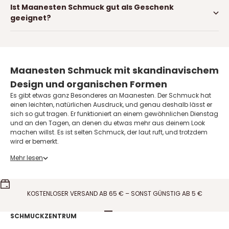
Ist Maanesten Schmuck gut als Geschenk
geeignet?
Maanesten Schmuck mit skandinavischem
Design und organischen Formen
Es gibt etwas ganz Besonderes an Maanesten. Der Schmuck hat
einen leichten, natürlichen Ausdruck, und genau deshalb lässt er
sich so gut tragen. Er funktioniert an einem gewöhnlichen Dienstag
und an den Tagen, an denen du etwas mehr aus deinem Look
machen willst. Es ist selten Schmuck, der laut ruft, und trotzdem
wird er bemerkt.
Viele der Entwürfe sind von den Formen der Natur inspiriert, vom
Mehr lesen
Mond, vom Meer und von Symbolen, die den Stücken ihre eigene
Persönlichkeit geben. Das ist auch einer der Gründe, warum
Maanesten seit vielen Jahren zu den beliebtesten Schmuckmarken
Dänemarks gehört. Der Schmuck folgt dem, was gerade getragen
KOSTENLOSER VERSAND AB 65 € – SONST GÜNSTIG AB 5 €
wird, ohne so zeittypisch zu sein, dass er in der nächsten Saison
schon falsch aussieht.
Gehe zu Element 1
Gehe zu Element 2
Gehe zu Element 3
Gehe zu Element 4
Die Geschichte hinter Maanesten
SCHMUCKZENTRUM
Maanesten wurde 2010 von der Schmuckdesignerin Lotte Venø