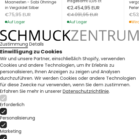
insgesamt 0,05 ct
Maanesten - Sabi Ohrringe
vergo
Angebot
€2.454,95 EUR
in Vergoldet Silber
Perle
Angebot
Ang
Regulärer Preis
€75,95 EUR
€53
€4.091,95 EUR
Auf Lager
Wird
Auf Lager
Zustimmung
Details
Einwilligung zu Cookies
Wir und unsere Partner, einschließlich Shopify, verwenden
Cookies und andere Technologien, um Ihr Erlebnis zu
personalisieren, Ihnen Anzeigen zu zeigen und Analysen
durchzuführen. Wir werden Cookies oder andere Technologien
für diese Zwecke nur verwenden, wenn Sie dem zustimmen.
Erfahren Sie mehr in unserer
Datenschutzrichtlinie
.
Erforderlich
Personalisierung
Marketing