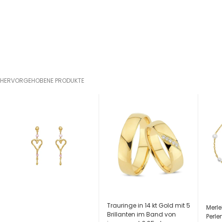
HERVORGEHOBENE PRODUKTE
Trauringe in 14 kt Gold mit 5
Merle
Brillanten im Band von
Perl