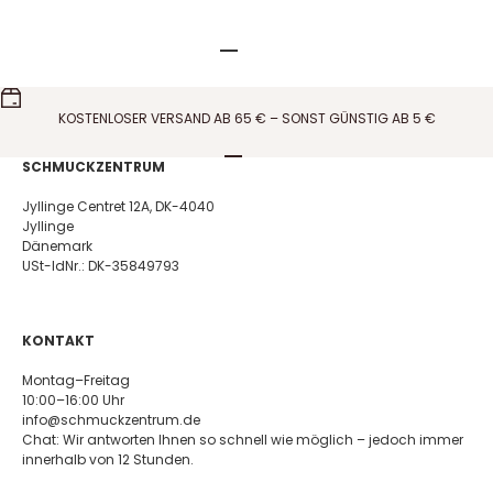
Gehe zu Element 1
Gehe zu Element 2
Gehe zu Element 3
Gehe zu Element 4
Gehe zu Element 5
KOSTENLOSER VERSAND AB 65 € – SONST GÜNSTIG AB 5 €
Gehe zu Element 1
Gehe zu Element 2
Gehe zu Element 3
Gehe zu Element 4
SCHMUCKZENTRUM
Jyllinge Centret 12A, DK-4040
Jyllinge
Dänemark
USt-IdNr.: DK-35849793
KONTAKT
Montag–Freitag
10:00–16:00 Uhr
info@schmuckzentrum.de
Chat: Wir antworten Ihnen so schnell wie möglich – jedoch immer
innerhalb von 12 Stunden.