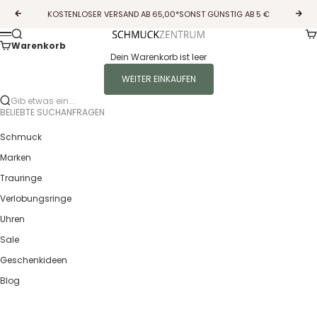
Zum Inhalt springen
KOSTENLOSER VERSAND AB 65,00*SONST GÜNSTIG AB 5 €
Zurück
Vor
Wa
Suche
Guldcenter
Menü
Warenkorb
Dein Warenkorb ist leer
WEITER EINKAUFEN
Gib etwas ein...
BELIEBTE SUCHANFRAGEN
Schmuck
Marken
Trauringe
Verlobungsringe
Uhren
Sale
Geschenkideen
Blog