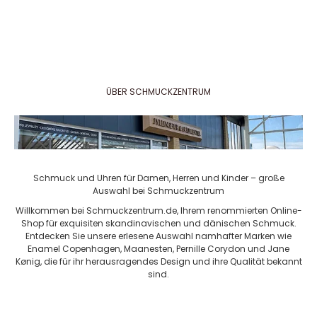
Gold. Die Kollektion bietet klassische Solitär-
bekommst du ein
Diamantschmuckstücke mit Diamanten in
schön ist – son
verschiedenen Kar...
Buchstaben eine 
ÜBER SCHMUCKZENTRUM
Schmuck und Uhren für Damen, Herren und Kinder – große
Auswahl bei Schmuckzentrum
Willkommen bei Schmuckzentrum.de, Ihrem renommierten Online-
Shop für exquisiten skandinavischen und dänischen Schmuck.
Entdecken Sie unsere erlesene Auswahl namhafter Marken wie
Enamel Copenhagen, Maanesten, Pernille Corydon und Jane
Kønig, die für ihr herausragendes Design und ihre Qualität bekannt
sind.