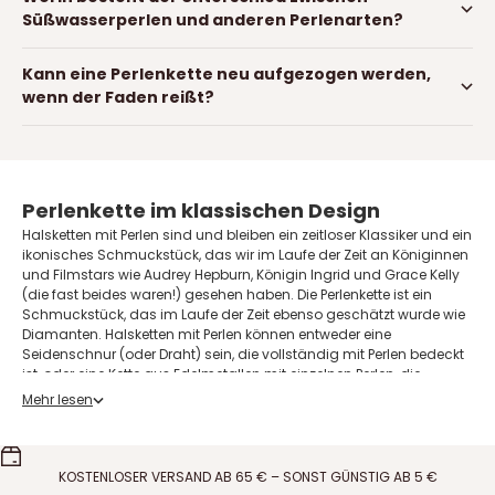
Süßwasserperlen und anderen Perlenarten?
Kann eine Perlenkette neu aufgezogen werden,
wenn der Faden reißt?
Perlenkette im klassischen Design
Halsketten mit Perlen sind und bleiben ein zeitloser Klassiker und ein
ikonisches Schmuckstück, das wir im Laufe der Zeit an Königinnen
und Filmstars wie Audrey Hepburn, Königin Ingrid und Grace Kelly
(die fast beides waren!) gesehen haben. Die Perlenkette ist ein
Schmuckstück, das im Laufe der Zeit ebenso geschätzt wurde wie
Diamanten.
Halsketten
mit Perlen können entweder eine
Seidenschnur (oder Draht) sein, die vollständig mit Perlen bedeckt
ist, oder eine Kette aus Edelmetallen mit einzelnen Perlen, die
verstreut oder gesammelt auf der Kette sind. Heutzutage sehen wir
Mehr lesen
Halsketten mit Perlen in unglaublich vielen verschiedenen Designs
und die Kette wird sowohl von Frauen als auch von Männern
getragen. Kombinieren Sie Ihre Perlenkette mit Goldketten oder
Silberketten für einen persönlichen Touch zum Tageslook oder
KOSTENLOSER VERSAND AB 65 € – SONST GÜNSTIG AB 5 €
ganz einfach und allein.