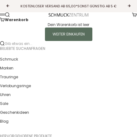
Zum Inhalt springen
KOSTENLOSER VERSAND AB 65,00*SONST GÜNSTIG AB 5 €
Zurück
Vor
Wa
Suche
Guldcenter
Menü
Warenkorb
Dein Warenkorb ist leer
WEITER EINKAUFEN
Gib etwas ein...
BELIEBTE SUCHANFRAGEN
Schmuck
Marken
Trauringe
Verlobungsringe
Uhren
Sale
Geschenkideen
Blog
HERVORGEHOBENE PRODUKTE