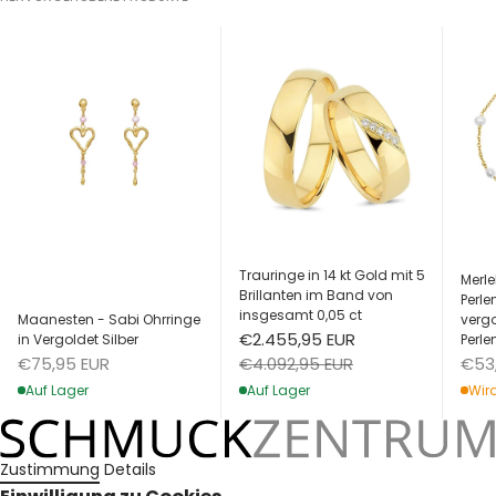
Trauringe in 14 kt Gold mit 5
Merle
Brillanten im Band von
Perl
insgesamt 0,05 ct
Maanesten - Sabi Ohrringe
vergo
Angebot
€2.455,95 EUR
in Vergoldet Silber
Perle
Angebot
Ang
Regulärer Preis
€75,95 EUR
€53
€4.092,95 EUR
Auf Lager
Wird
Auf Lager
Zustimmung
Details