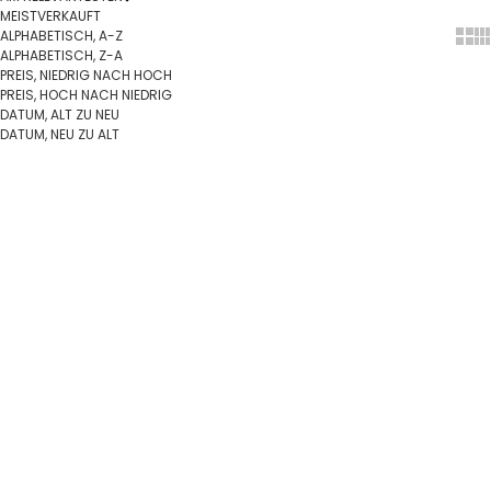
MEISTVERKAUFT
ALPHABETISCH, A-Z
Show
Sh
ALPHABETISCH, Z-A
PREIS, NIEDRIG NACH HOCH
PREIS, HOCH NACH NIEDRIG
DATUM, ALT ZU NEU
DATUM, NEU ZU ALT
In den Warenkorb
In den Warenkorb
SPARE 10%
SPARE 40%
8kt Gold Perlenanhänger mit
Enamel - Lola Perlita Cornflower
zirkonia und vergoldeter Kette
Halskette in Vergoldet Silber**
Angebot
Regulärer Preis
Angebot
Regulärer Preis
€220,95 EUR
€244,95 EUR
€48,95 EUR
€81,95 EUR
Auf Lager
Auf Lager