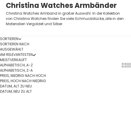
Christina Watches Armbänder
Christina Watches Armband in großer Auswahl. In der Kollektion
von Christina Watches finden Sie viele Schmuckstücke, alle in den
Materialien Vergoldet und Silber.
SORTIEREN
SORTIEREN NACH
AUSGEWÄHLT
AM RELEVANTESTEN
MEISTVERKAUFT
ALPHABETISCH, A-Z
Show
Sh
ALPHABETISCH, Z-A
PREIS, NIEDRIG NACH HOCH
PREIS, HOCH NACH NIEDRIG
DATUM, ALT ZU NEU
DATUM, NEU ZU ALT
In den Warenkorb
In den Warenkorb