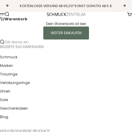
Zum Inhalt springen
KOSTENLOSER VERSAND AB 65,00*SONST GÜNSTIG AB 5 €
Zurück
Vor
Wa
Suche
Guldcenter
Menü
Warenkorb
Dein Warenkorb ist leer
WEITER EINKAUFEN
Gib etwas ein...
BELIEBTE SUCHANFRAGEN
Schmuck
Marken
Trauringe
Verlobungsringe
Uhren
Sale
Geschenkideen
Blog
HERVORGEHOBENE PRODUKTE