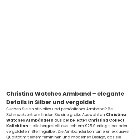
Christina Collect - FRESH
WATER PEARLS Armband in
vergoldetem Silber
Angebot
€109,95 EUR
Auf Lager
Christina Watches Armband – elegante
Details in Silber und vergoldet
Suchen Sie ein stilvolles und persönliches Armband? Bei
Schmuckzentrum finden Sie eine große Auswahl an
Christina
Watches Armbändern
aus der beliebten
Christina Collect
Kollektion
– alle hergestellt aus echtem 925 Sterlingsilber oder
vergoldetem Sterlingsilber. Die Armbänder kombinieren exklusive
Qualität mit einem femininen und modernen Design, das sie