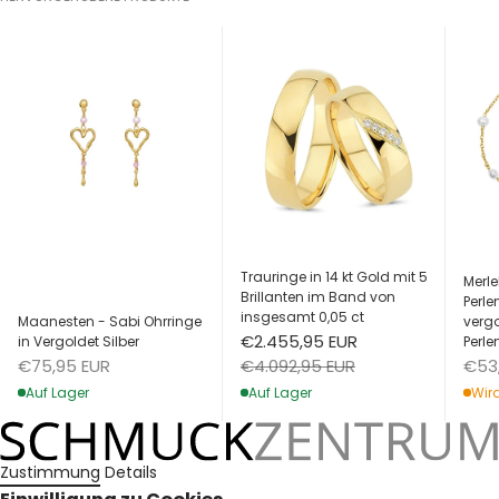
Trauringe in 14 kt Gold mit 5
Merle
Brillanten im Band von
Perl
insgesamt 0,05 ct
Maanesten - Sabi Ohrringe
vergo
Angebot
€2.455,95 EUR
in Vergoldet Silber
Perle
Angebot
Ang
Regulärer Preis
€75,95 EUR
€53
€4.092,95 EUR
Auf Lager
Wird
Auf Lager
Zustimmung
Details