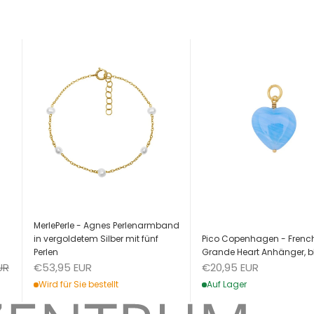
MerlePerle - Agnes Perlenarmband
Pico Copenhagen - Frenc
in vergoldetem Silber mit fünf
Grande Heart Anhänger, b
Perlen
Angebot
eis
Angebot
€20,95 EUR
UR
€53,95 EUR
Auf Lager
Wird für Sie bestellt