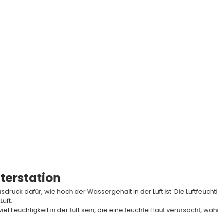
Arne Jacobsen - Bankers
Arne Jacob
r
Wetterstation Barometer
Wetterstati
Preis
Angebot
Regulärer Preis
Angebot
UR
€108,95 EUR
€136,95 EUR
€108,95 E
Auf Lager
Auf Lager
terstation
usdruck dafür, wie hoch der Wassergehalt in der Luft ist. Die Luftfeuch
Luft.
Feuchtigkeit in der Luft sein, die eine feuchte Haut verursacht, währ