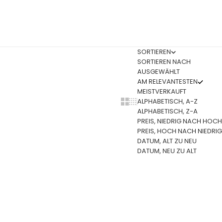
SORTIEREN
SORTIEREN NACH
AUSGEWÄHLT
AM RELEVANTESTEN
MEISTVERKAUFT
ALPHABETISCH, A-Z
Show cards bigger
Show cards smaller
ALPHABETISCH, Z-A
PREIS, NIEDRIG NACH HOCH
PREIS, HOCH NACH NIEDRIG
DATUM, ALT ZU NEU
DATUM, NEU ZU ALT
 DEN WARENKORB