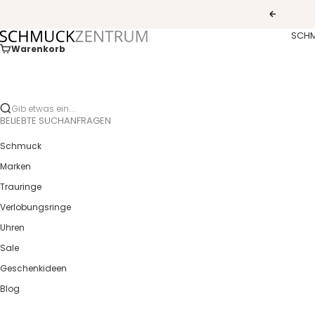
Zum Inhalt springen
Zurück
SCH
Guldcenter
Warenkorb
Gib etwas ein...
BELIEBTE SUCHANFRAGEN
Schmuck
Marken
Trauringe
Verlobungsringe
Uhren
Sale
Geschenkideen
Blog