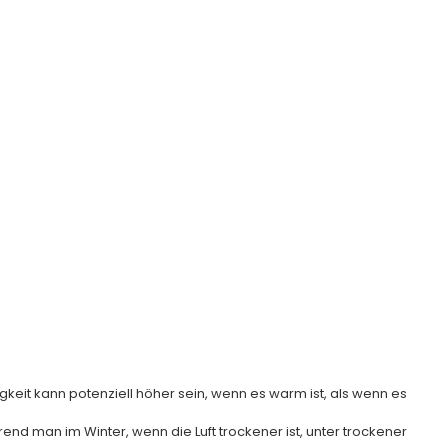
sen - Bankers
on Hygrometer
Regulärer Preis
UR
€136,95 EUR
tigkeit kann potenziell höher sein, wenn es warm ist, als wenn es
end man im Winter, wenn die Luft trockener ist, unter trockener