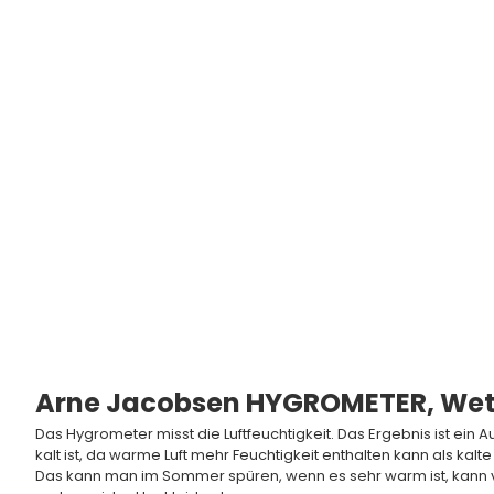
Arne Jacobsen - Bankers
Arne Jacobsen - Bankers
Wetterstation Wanduhr
Wetterstation Thermomete
Angebot
Regulärer Preis
Angebot
Regulärer 
€108,95 EUR
€136,95 EUR
€108,95 EUR
€136,95 E
Auf Lager
Auf Lager
Arne Jacobsen HYGROMETER, Wet
Das Hygrometer misst die Luftfeuchtigkeit. Das Ergebnis ist ein A
kalt ist, da warme Luft mehr Feuchtigkeit enthalten kann als kalte 
Das kann man im Sommer spüren, wenn es sehr warm ist, kann viel 