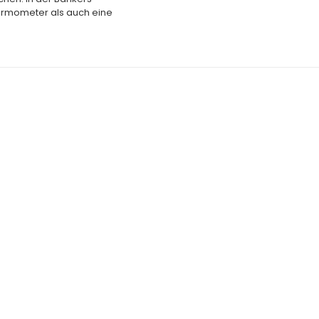
hermometer als auch eine
SPARE 20%
SPARE 20%
ORB
IN DEN WARENKORB
IN