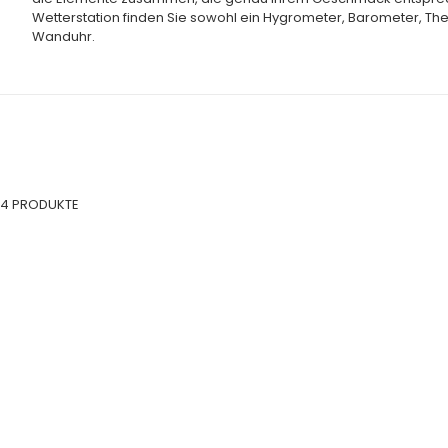
Wetterstation finden Sie sowohl ein Hygrometer, Barometer, T
Wanduhr.
4 PRODUKTE
SPARE 20%
SPARE 20%
IN DEN WARENKORB
IN DEN WARENK