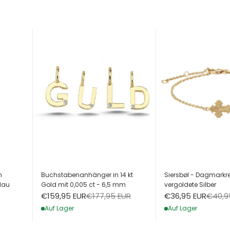
h
Buchstabenanhänger in 14 kt
Siersbøl - Dagmarkre
lau
Gold mit 0,005 ct - 6,5 mm
vergoldete Silber
Angebot
Regulärer Preis
Angebot
Regulä
€159,95 EUR
€177,95 EUR
€36,95 EUR
€40,9
Auf Lager
Auf Lager