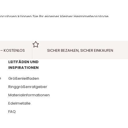
 Jacobsen können Sie Ihr eigener kleiner Heimmeteorologe
TV2, das wichtigste Instrument von allen.
. Das Thermometer von Arne Jacobsen ist ein unverzichtbares
 – KOSTENLOS
SICHER BEZAHLEN, SICHER EINKAUFEN
LEITFÄDEN UND
t ein einzigartiges und stilvolles Aussehen für die Wetterstation
INSPIRATIONEN
und Design zu schaffen. Dies kommt in dieser fantastischen
e
Größenleitfaden
zeitig Ihr Zuhause viele Jahre lang schmücken kann. Lesen Sie
Ringgrößenratgeber
Materialinformationen
n Kundenservice per E-Mail an info@schmuckzentrum.de zu
Edelmetalle
FAQ