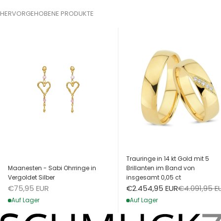
HERVORGEHOBENE PRODUKTE
Trauringe in 14 kt Gold mit 5
Maanesten - Sabi Ohrringe in
Brillanten im Band von
Vergoldet Silber
insgesamt 0,05 ct
Angebot
Angebot
Regulärer Pr
€75,95 EUR
€2.454,95 EUR
€4.091,95 E
Auf Lager
Auf Lager