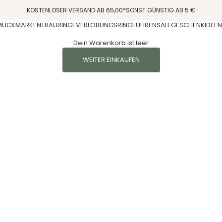
KOSTENLOSER VERSAND AB 65,00*SONST GÜNSTIG AB 5 €
MUCK
MARKEN
TRAURINGE
VERLOBUNGSRINGE
UHREN
SALE
GESCHENKIDEEN
Dein Warenkorb ist leer
WEITER EINKAUFEN