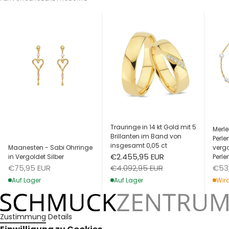
Trauringe in 14 kt Gold mit 5
Merle
Brillanten im Band von
Perl
insgesamt 0,05 ct
Maanesten - Sabi Ohrringe
vergo
Angebot
€2.455,95 EUR
in Vergoldet Silber
Perle
Angebot
Ang
Regulärer Preis
€75,95 EUR
€53
€4.092,95 EUR
Auf Lager
Wird
Auf Lager
Zustimmung
Details