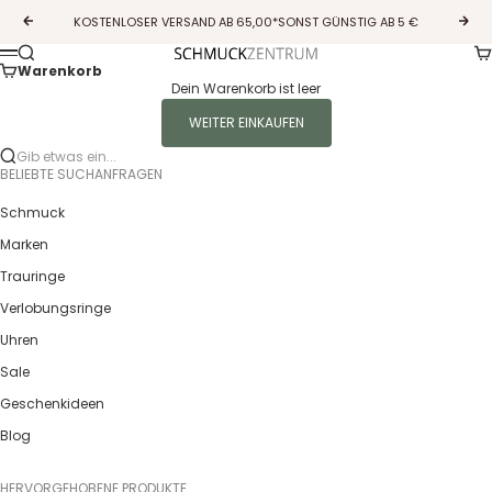
Zum Inhalt springen
KOSTENLOSER VERSAND AB 65,00*SONST GÜNSTIG AB 5 €
Zurück
Vor
Wa
Suche
Guldcenter
Menü
Warenkorb
Dein Warenkorb ist leer
WEITER EINKAUFEN
Gib etwas ein...
BELIEBTE SUCHANFRAGEN
Schmuck
Marken
Trauringe
Verlobungsringe
Uhren
Sale
Geschenkideen
Blog
HERVORGEHOBENE PRODUKTE