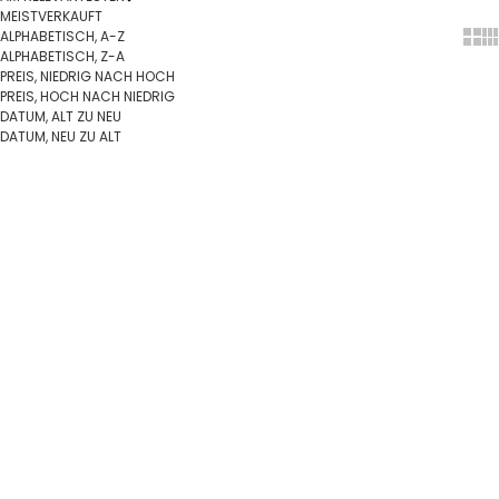
MEISTVERKAUFT
ALPHABETISCH, A-Z
Show
Sh
ALPHABETISCH, Z-A
PREIS, NIEDRIG NACH HOCH
PREIS, HOCH NACH NIEDRIG
DATUM, ALT ZU NEU
DATUM, NEU ZU ALT
In den Warenkorb
In den Warenkorb
SPARE 9%
SPARE 11%
NOA Kids - Schmuckkästchen
Schmuckkästchen in beigem
m. Vergoldet Schleife 8x8cm
Velours
(Verchromt)
Angebot
Regulärer Preis
Angebot
Regulärer Preis
€48,95 EUR
€53,95 EUR
€30,95 EUR
€34,95 EUR