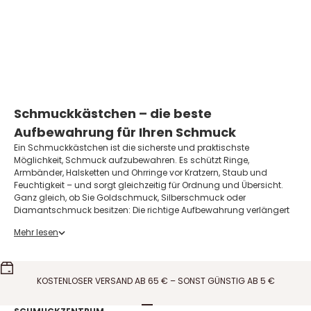
mit rosa Velours - Klein
Angebot
€26,95 EUR
Auf Lager
Schmuckkästchen – die beste
Aufbewahrung für Ihren Schmuck
Ein Schmuckkästchen ist die sicherste und praktischste
Möglichkeit, Schmuck aufzubewahren. Es schützt Ringe,
Armbänder, Halsketten und Ohrringe vor Kratzern, Staub und
Feuchtigkeit – und sorgt gleichzeitig für Ordnung und Übersicht.
Ganz gleich, ob Sie Goldschmuck, Silberschmuck oder
Diamantschmuck besitzen: Die richtige Aufbewahrung verlängert
die Lebensdauer Ihrer Schmuckstücke und erhält ihren Glanz.
Mehr lesen
Bei Schmuckzentrum finden Sie große Schmuckkästchen mit
Fächereinteilung ebenso wie kompakte Reiseschmuckkästchen –
passend für jede Schmucksammlung.
Warum ist ein Schmuckkästchen wichtig?
KOSTENLOSER VERSAND AB 65 € – SONST GÜNSTIG AB 5 €
Schmuck sollte niemals lose in einer Schublade oder gemeinsam
in einer kleinen Box liegen. Wenn Schmuckstücke
Gehe zu Element 1
Gehe zu Element 2
Gehe zu Element 3
Gehe zu Element 4